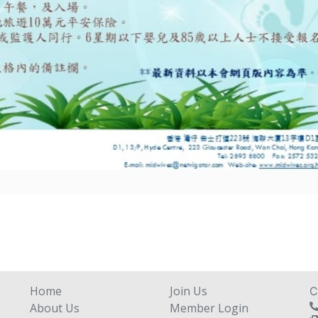
Home
Join Us
C
About Us
Member Login