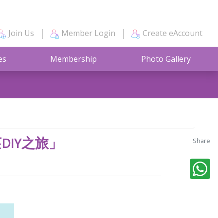
Join Us
Member Login
Create eAccount
es
Membership
Photo Gallery
Share
DIY之旅」