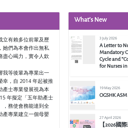
What’s New
3 July 2026
成立有賴多位前輩及歷
A Letter to 
，她們為本會作出無私
Mandatory C
務盡心竭力，實令人欽
Cycle and “C
for Nurses i
響我等後輩為專業出一
幸，自 2014 年起被推
19 May 2026
助產士專業發展視為本
OGSHK ASM 
015 年擬定「五年助產士
」，務使會務能達到全
助產專業建立一個母嬰
27 April 2026
【2026