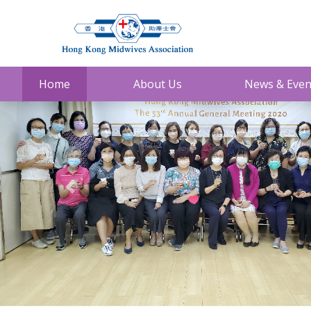
Home
About Us
News & Even
Previous