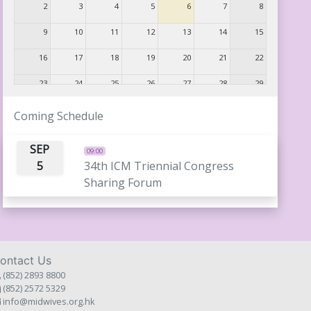
2
3
4
5
6
7
8
9
10
11
12
13
14
15
16
17
18
19
20
21
22
23
24
25
26
27
28
29
30
31
1
2
3
4
5
Coming Schedule
34th ICM Triennial 
SEP
09:00
5
34th ICM Triennial Congress
Sharing Forum
ontact Us
(852) 2893 8800
(852) 2572 5329
info@midwives.org.hk