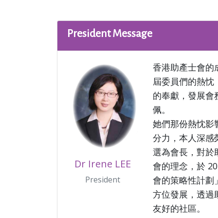
President Message
香港助產士會的
屆委員們的熱忱
的奉獻，發展會
佩。
她們那份熱忱影
分力，本人深感榮
選為會長，對於
Dr Irene LEE
會的理念，於 2
President
會的策略性計劃
方位發展，透過
友好的社區。