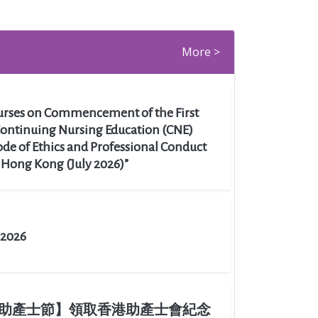
More >
Nurses on Commencement of the First
ontinuing Nursing Education (CNE)
ode of Ethics and Professional Conduct
n Hong Kong (July 2026)”
2026
國際助產士節】領取香港助產士會紀念