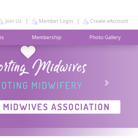
Join Us
Member Login
Create eAccount
es
Membership
Photo Gallery
Next