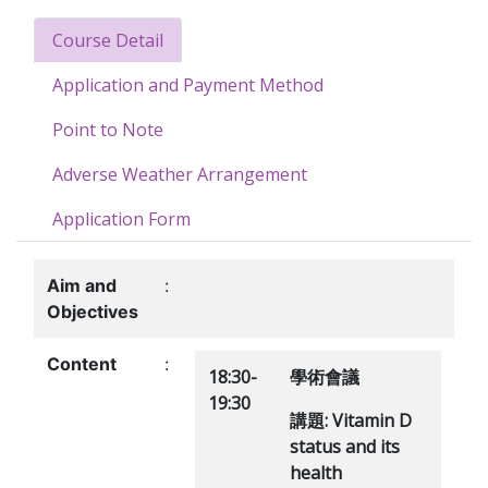
Course Detail
Application and Payment Method
Point to Note
Adverse Weather Arrangement
Application Form
Aim and
:
Objectives
Content
:
18:30-
學術會議
19:30
講題
:
Vitamin D
status and its
health