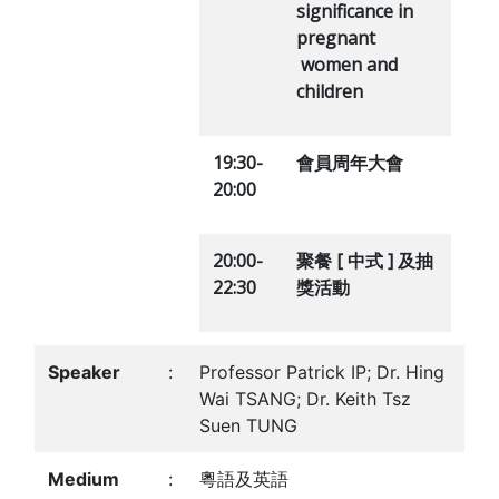
significance in
pregnant
women and
children
19:30-
會員周年大會
20:00
20:00-
聚餐
[
中式
]
及抽
22:30
獎活動
Speaker
:
Professor Patrick IP; Dr. Hing
Wai TSANG; Dr. Keith Tsz
Suen TUNG
Medium
:
粵語及英語